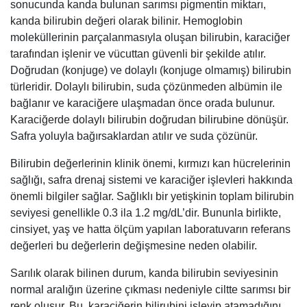
sonucunda kanda bulunan sarımsı pigmentin miktarı,
kanda bilirubin değeri olarak bilinir. Hemoglobin
moleküllerinin parçalanmasıyla oluşan bilirubin, karaciğer
tarafından işlenir ve vücuttan güvenli bir şekilde atılır.
Doğrudan (konjuge) ve dolaylı (konjuge olmamış) bilirubin
türleridir. Dolaylı bilirubin, suda çözünmeden albümin ile
bağlanır ve karaciğere ulaşmadan önce orada bulunur.
Karaciğerde dolaylı bilirubin doğrudan bilirubine dönüşür.
Safra yoluyla bağırsaklardan atılır ve suda çözünür.
Bilirubin değerlerinin klinik önemi, kırmızı kan hücrelerinin
sağlığı, safra drenaj sistemi ve karaciğer işlevleri hakkında
önemli bilgiler sağlar. Sağlıklı bir yetişkinin toplam bilirubin
seviyesi genellikle 0.3 ila 1.2 mg/dL’dir. Bununla birlikte,
cinsiyet, yaş ve hatta ölçüm yapılan laboratuvarın referans
değerleri bu değerlerin değişmesine neden olabilir.
Sarılık olarak bilinen durum, kanda bilirubin seviyesinin
normal aralığın üzerine çıkması nedeniyle ciltte sarımsı bir
renk oluşur. Bu, karaciğerin bilirubini işleyip atamadığını,