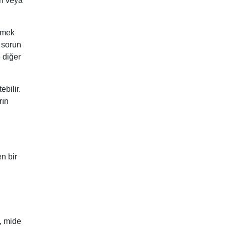
rı veya
lemek
 sorun
 diğer
bilir.
rın
en bir
k, mide