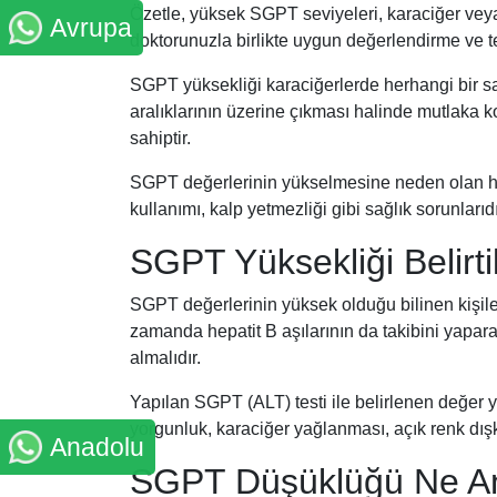
Özetle, yüksek SGPT seviyeleri, karaciğer veya 
Avrupa
doktorunuzla birlikte uygun değerlendirme ve te
SGPT yüksekliği karaciğerlerde herhangi bir sa
aralıklarının üzerine çıkması halinde mutlaka k
sahiptir.
SGPT değerlerinin yükselmesine neden olan hast
kullanımı, kalp yetmezliği gibi sağlık sorunlarıdı
SGPT Yüksekliği Belirtil
SGPT değerlerinin yüksek olduğu bilinen kişiler 
zamanda hepatit B aşılarının da takibini yapar
almalıdır.
Yapılan SGPT (ALT) testi ile belirlenen değer yük
yorgunluk, karaciğer yağlanması, açık renk dışkı
Anadolu
SGPT Düşüklüğü Ne An