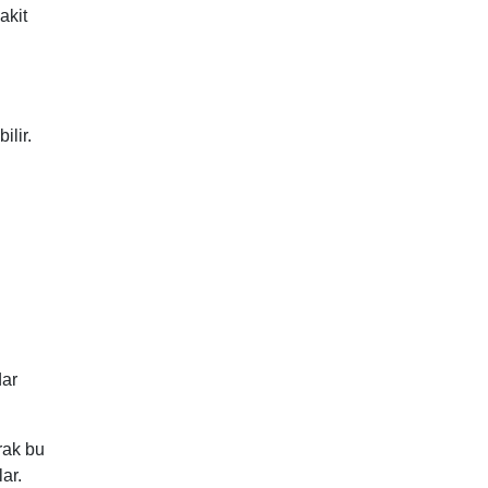
akit
ilir.
dar
rak bu
ar.