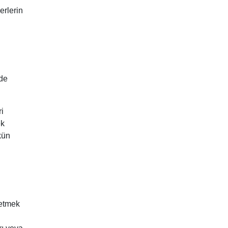
erlerin
nde
ri
ek
kün
 etmek