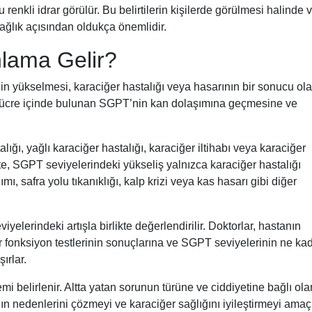
 renkli idrar görülür. Bu belirtilerin kişilerde görülmesi halinde v
ağlık açısından oldukça önemlidir.
lama Gelir?
 yükselmesi, karaciğer hastalığı veya hasarının bir sonucu olab
hücre içinde bulunan SGPT’nin kan dolaşımına geçmesine ve
alığı, yağlı karaciğer hastalığı, karaciğer iltihabı veya karaciğer
kte, SGPT seviyelerindeki yükseliş yalnızca karaciğer hastalığı
ı, safra yolu tıkanıklığı, kalp krizi veya kas hasarı gibi diğer
viyelerindeki artışla birlikte değerlendirilir. Doktorlar, hastanın
r fonksiyon testlerinin sonuçlarına ve SGPT seviyelerinin ne ka
ırlar.
i belirlenir. Altta yatan sorunun türüne ve ciddiyetine bağlı ola
nın nedenlerini çözmeyi ve karaciğer sağlığını iyileştirmeyi amaçl