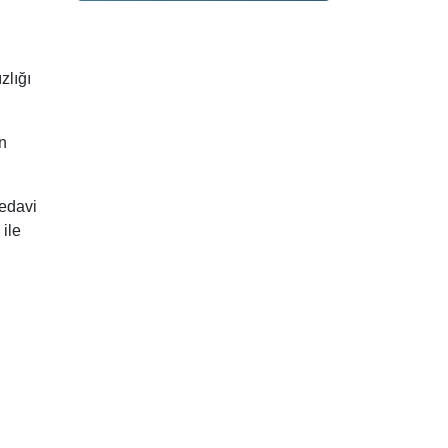
zlığı
an
tedavi
ile