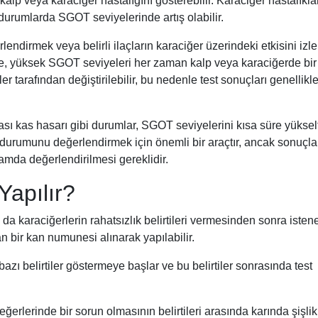
kalp veya karaciğer hastalığını gösterebilir. Karaciğer hastalıkla
durumlarda SGOT seviyelerinde artış olabilir.
rlendirmek veya belirli ilaçların karaciğer üzerindeki etkisini iz
ikte, yüksek SGOT seviyeleri her zaman kalp veya karaciğerde bir
 tarafından değiştirilebilir, bu nedenle test sonuçları genellikle
ı kas hasarı gibi durumlar, SGOT seviyelerini kısa süre yükselte
durumunu değerlendirmek için önemli bir araçtır, ancak sonuçla
tamda değerlendirilmesi gereklidir.
apılır?
 da karaciğerlerin rahatsızlık belirtileri vermesinden sonra isten
an bir kan numunesi alınarak yapılabilir.
azı belirtiler göstermeye başlar ve bu belirtiler sonrasında test
eğerlerinde bir sorun olmasının belirtileri arasında karında şişli