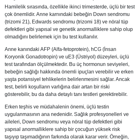
Hamilelik sırasında, özellikle ikinci trimesterde, üçlü bir test
çok önemlidir. Anne karnındaki bebeğin Down sendromu
(trizomi 21), Edwards sendromu (trizomi 18) ve nöral tüp
defektleri gibi yapısal ve genetik anormalliklere sahip olup
olmadığını belirlemek için bu test kullanılır.
Anne kanındaki AFP (Alfa-fetoprotein), hCG (İnsan
Koryonik Gonadotropin) ve uE3 (Üstriyol) düzeyleri, üçlü
test tarafından ölçülmektedir. Bu üç hormonun seviyeleri,
bebeğin sağlığı hakkında önemli ipuçları verebilir ve erken
yaşta potansiyel tehlikelerin belirlenmesini sağlar. Ancak
test, belirli koşulların varlığına dair artan bir riski
gösterebilir, bu da daha detaylı tanı testleri gerektirebilir.
Erken teşhis ve müdahalenin önemi, üçlü testin
uygulanmasının ana nedenidir. Sağlık profesyonelleri ve
aileleri, Down sendromu veya nöral tüp defektleri gibi
yapısal anormalliklere sahip bir çocuğun yüksek risk
taşıyıp taşımadığının farkında olarak karar verir. Örneğin,