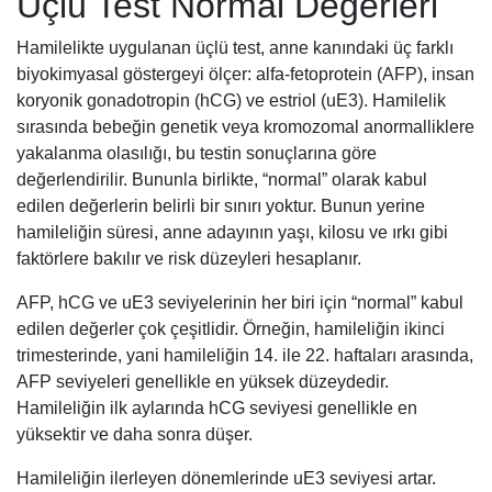
Üçlü Test Normal Değerleri
Hamilelikte uygulanan üçlü test, anne kanındaki üç farklı
biyokimyasal göstergeyi ölçer: alfa-fetoprotein (AFP), insan
koryonik gonadotropin (hCG) ve estriol (uE3). Hamilelik
sırasında bebeğin genetik veya kromozomal anormalliklere
yakalanma olasılığı, bu testin sonuçlarına göre
değerlendirilir. Bununla birlikte, “normal” olarak kabul
edilen değerlerin belirli bir sınırı yoktur. Bunun yerine
hamileliğin süresi, anne adayının yaşı, kilosu ve ırkı gibi
faktörlere bakılır ve risk düzeyleri hesaplanır.
AFP, hCG ve uE3 seviyelerinin her biri için “normal” kabul
edilen değerler çok çeşitlidir. Örneğin, hamileliğin ikinci
trimesterinde, yani hamileliğin 14. ile 22. haftaları arasında,
AFP seviyeleri genellikle en yüksek düzeydedir.
Hamileliğin ilk aylarında hCG seviyesi genellikle en
yüksektir ve daha sonra düşer.
Hamileliğin ilerleyen dönemlerinde uE3 seviyesi artar.