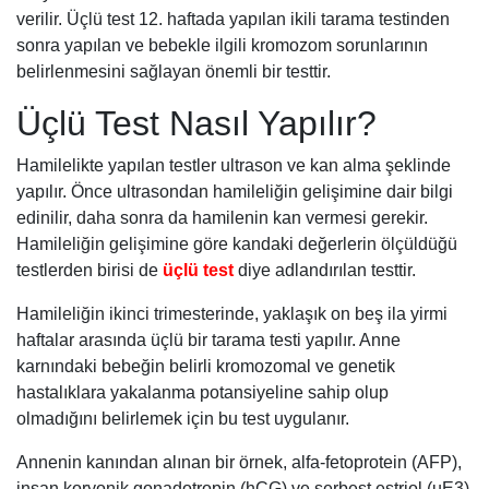
verilir. Üçlü test 12. haftada yapılan ikili tarama testinden
sonra yapılan ve bebekle ilgili kromozom sorunlarının
belirlenmesini sağlayan önemli bir testtir.
Üçlü Test Nasıl Yapılır?
Hamilelikte yapılan testler ultrason ve kan alma şeklinde
yapılır. Önce ultrasondan hamileliğin gelişimine dair bilgi
edinilir, daha sonra da hamilenin kan vermesi gerekir.
Hamileliğin gelişimine göre kandaki değerlerin ölçüldüğü
testlerden birisi de
üçlü test
diye adlandırılan testtir.
Hamileliğin ikinci trimesterinde, yaklaşık on beş ila yirmi
haftalar arasında üçlü bir tarama testi yapılır. Anne
karnındaki bebeğin belirli kromozomal ve genetik
hastalıklara yakalanma potansiyeline sahip olup
olmadığını belirlemek için bu test uygulanır.
Annenin kanından alınan bir örnek, alfa-fetoprotein (AFP),
insan koryonik gonadotropin (hCG) ve serbest estriol (uE3)