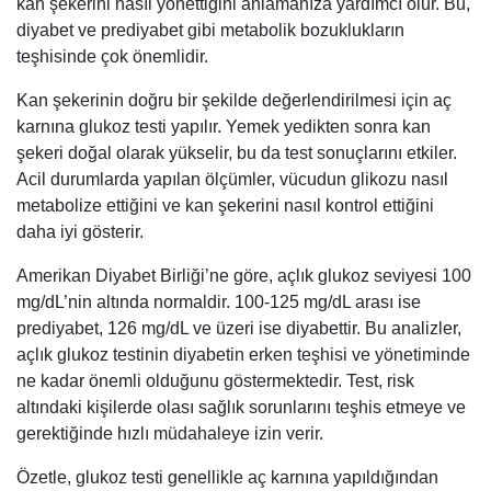
kan şekerini nasıl yönettiğini anlamanıza yardımcı olur. Bu,
diyabet ve prediyabet gibi metabolik bozuklukların
teşhisinde çok önemlidir.
Kan şekerinin doğru bir şekilde değerlendirilmesi için aç
karnına glukoz testi yapılır. Yemek yedikten sonra kan
şekeri doğal olarak yükselir, bu da test sonuçlarını etkiler.
Acil durumlarda yapılan ölçümler, vücudun glikozu nasıl
metabolize ettiğini ve kan şekerini nasıl kontrol ettiğini
daha iyi gösterir.
Amerikan Diyabet Birliği’ne göre, açlık glukoz seviyesi 100
mg/dL’nin altında normaldir. 100-125 mg/dL arası ise
prediyabet, 126 mg/dL ve üzeri ise diyabettir. Bu analizler,
açlık glukoz testinin diyabetin erken teşhisi ve yönetiminde
ne kadar önemli olduğunu göstermektedir. Test, risk
altındaki kişilerde olası sağlık sorunlarını teşhis etmeye ve
gerektiğinde hızlı müdahaleye izin verir.
Özetle, glukoz testi genellikle aç karnına yapıldığından